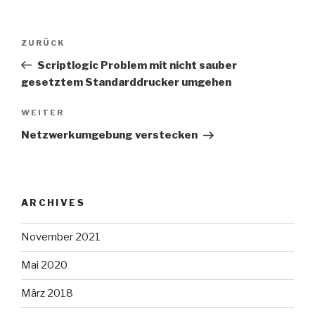
Beitragsnavigation
Vorheriger
ZURÜCK
Beitrag
Scriptlogic Problem mit nicht sauber
gesetztem Standarddrucker umgehen
Nächster
WEITER
Beitrag
Netzwerkumgebung verstecken
ARCHIVES
November 2021
Mai 2020
März 2018