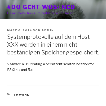
Zum
#DO GEHT WOS/ NED
Inhalt
Gesammelte Tricks um Problemchen zu lösen
springen
VERÖFFENTLICHT
MÄRZ 6, 2014
VON
ADMIN
AM
Systemprotokolle auf dem Host
XXX werden in einem nicht
beständigen Speicher gespeichert.
VMware KB: Creating a persistent scratch location for
ESXi 4.x and 5.x
.
KATEGORIEN
VMWARE