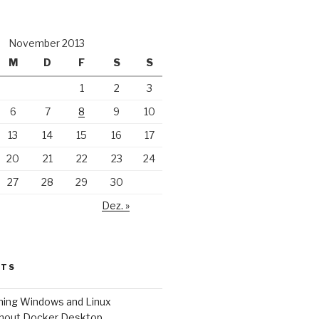
November 2013
M
D
F
S
S
1
2
3
6
7
8
9
10
13
14
15
16
17
20
21
22
23
24
27
28
29
30
Dez. »
STS
ing Windows and Linux
thout Docker Desktop