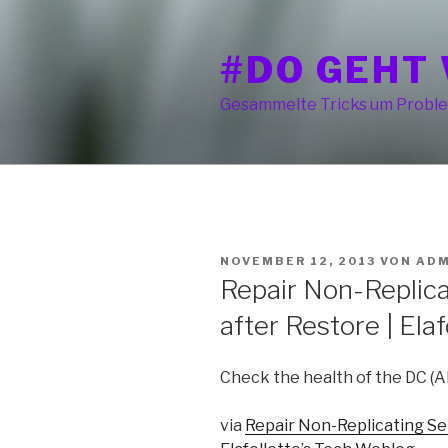
Zum
Inhalt
#DO GEHT 
springen
Gesammelte Tricks um Proble
VERÖFFENTLICHT
NOVEMBER 12, 2013
VON
ADM
AM
Repair Non-Replic
after Restore | Ela
Check the health of the DC (
via
Repair Non-Replicating Se