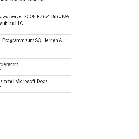
1
ows Server 2008 R2 (64 Bit) :: KW
sulting LLC
– Programm zum SQL lernen &
programm
7
gramm) | Microsoft Docs
7