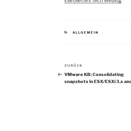
Elafollette’s Tech Weblog
.
KATEGORIEN
ALLGEMEIN
Beitragsnavigation
Vorheriger
ZURÜCK
Beitrag
VMware KB: Consolidating
snapshots in ESX/ESXi 3.x an