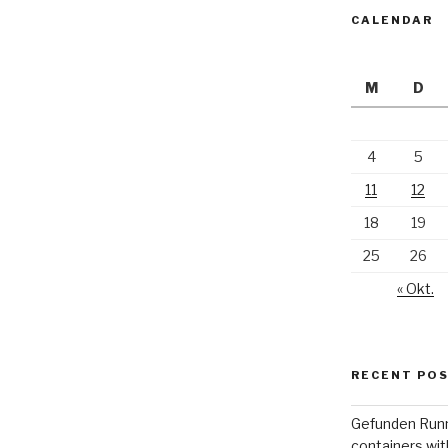
CALENDAR
M
D
4
5
11
12
18
19
25
26
« Okt.
RECENT PO
Gefunden Runn
containers wi