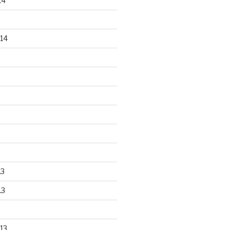
14
14
13
13
13