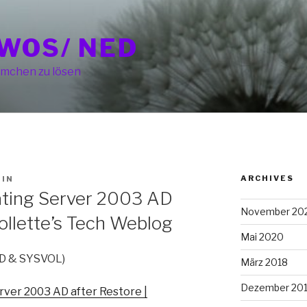
WOS/ NED
mchen zu lösen
ARCHIVES
IN
ating Server 2003 AD
November 20
follette’s Tech Weblog
Mai 2020
AD & SYSVOL)
März 2018
Dezember 20
rver 2003 AD after Restore |