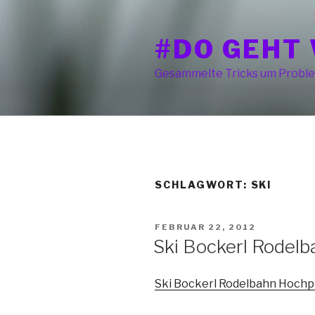
Zum
Inhalt
#DO GEHT 
springen
Gesammelte Tricks um Proble
SCHLAGWORT:
SKI
VERÖFFENTLICHT
FEBRUAR 22, 2012
AM
Ski Bockerl Rodelb
Ski Bockerl Rodelbahn Hochp