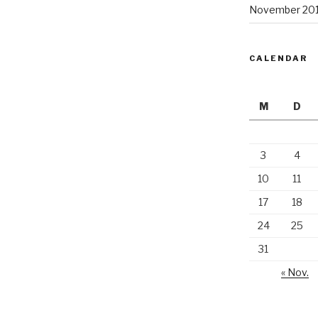
November 20
CALENDAR
M
D
3
4
10
11
17
18
24
25
31
« Nov.