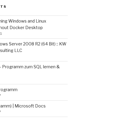
STS
ing Windows and Linux
thout Docker Desktop
1
ows Server 2008 R2 (64 Bit) :: KW
sulting LLC
– Programm zum SQL lernen &
programm
7
gramm) | Microsoft Docs
7