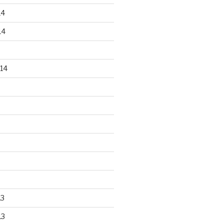
14
14
14
13
13