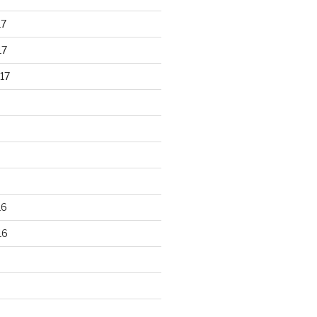
17
17
17
16
16